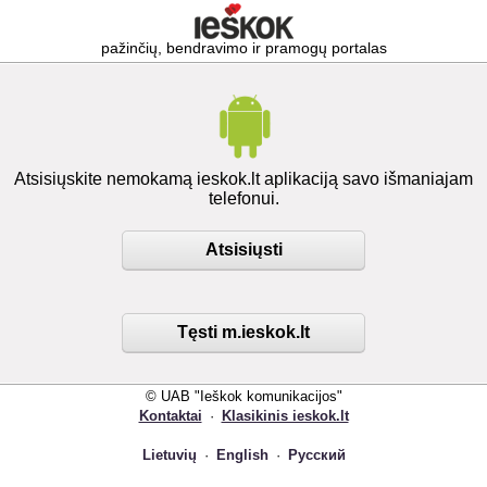
pažinčių, bendravimo ir pramogų portalas
Atsisiųskite nemokamą ieskok.lt aplikaciją savo išmaniajam
telefonui.
Atsisiųsti
Tęsti m.ieskok.lt
© UAB "Ieškok komunikacijos"
Kontaktai
·
Klasikinis ieskok.lt
Lietuvių
·
English
·
Русский