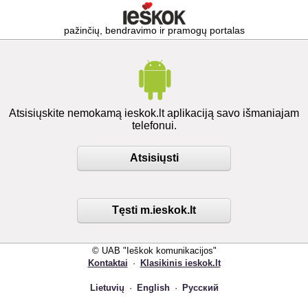
pažinčių, bendravimo ir pramogų portalas
Atsisiųskite nemokamą ieskok.lt aplikaciją savo išmaniajam
telefonui.
Atsisiųsti
Tęsti m.ieskok.lt
© UAB "Ieškok komunikacijos"
Kontaktai
·
Klasikinis ieskok.lt
Lietuvių
·
English
·
Русский