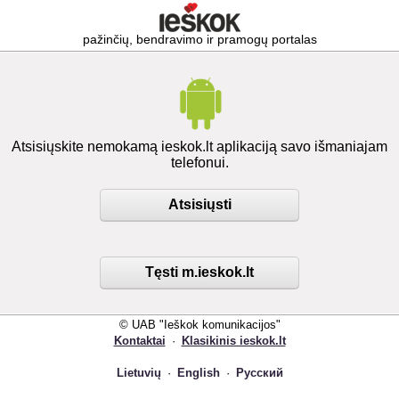
pažinčių, bendravimo ir pramogų portalas
Atsisiųskite nemokamą ieskok.lt aplikaciją savo išmaniajam
telefonui.
Atsisiųsti
Tęsti m.ieskok.lt
© UAB "Ieškok komunikacijos"
Kontaktai
·
Klasikinis ieskok.lt
Lietuvių
·
English
·
Русский