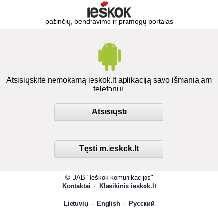
pažinčių, bendravimo ir pramogų portalas
Atsisiųskite nemokamą ieskok.lt aplikaciją savo išmaniajam
telefonui.
Atsisiųsti
Tęsti m.ieskok.lt
© UAB "Ieškok komunikacijos"
Kontaktai
·
Klasikinis ieskok.lt
Lietuvių
·
English
·
Русский